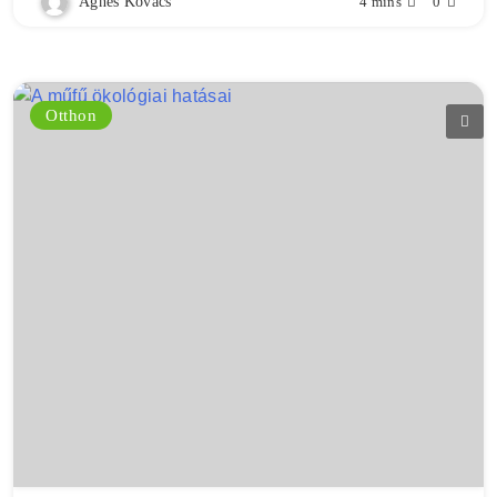
Ágnes Kovács
4 mins
0
Otthon