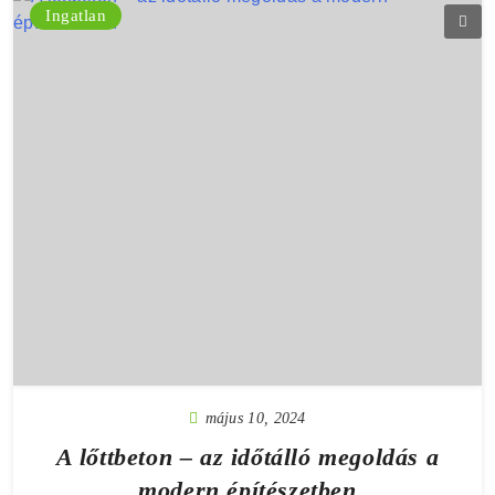
Ingatlan
május 10, 2024
A lőttbeton – az időtálló megoldás a
modern építészetben