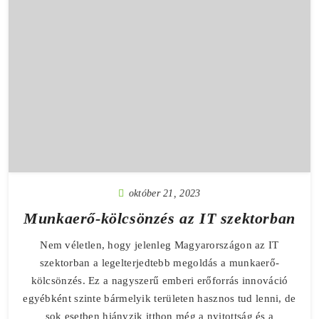
október 21, 2023
Munkaerő-kölcsönzés az IT szektorban
Nem véletlen, hogy jelenleg Magyarországon az IT
szektorban a legelterjedtebb megoldás a munkaerő-
kölcsönzés. Ez a nagyszerű emberi erőforrás innováció
egyébként szinte bármelyik területen hasznos tud lenni, de
sok esetben hiányzik itthon még a nyitottság és a