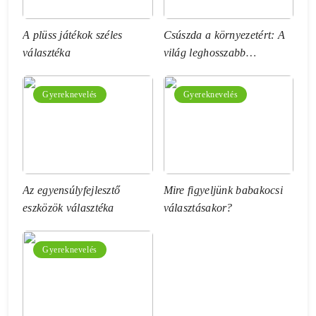
A plüss játékok széles
Csúszda a környezetért: A
választéka
világ leghosszabb
vízicsúszdája
Gyereknevelés
Gyereknevelés
Az egyensúlyfejlesztő
Mire figyeljünk babakocsi
eszközök választéka
választásakor?
Gyereknevelés