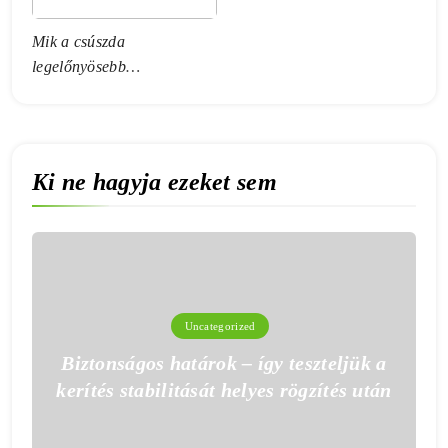
Mik a csúszda
legelőnyösebb
tulajdonságai?
Ki ne hagyja ezeket sem
Uncategorized
Biztonságos határok – így teszteljük a
kerítés stabilitását helyes rögzítés után