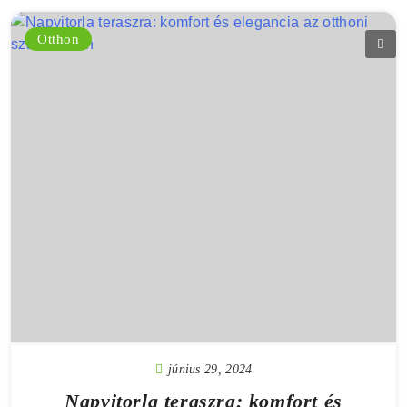
Otthon
június 29, 2024
Napvitorla teraszra: komfort és