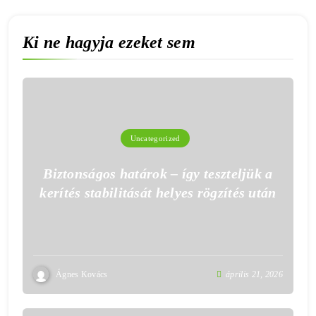
Ki ne hagyja ezeket sem
Uncategorized
Biztonságos határok – így teszteljük a
kerítés stabilitását helyes rögzítés után
Ágnes Kovács
április 21, 2026