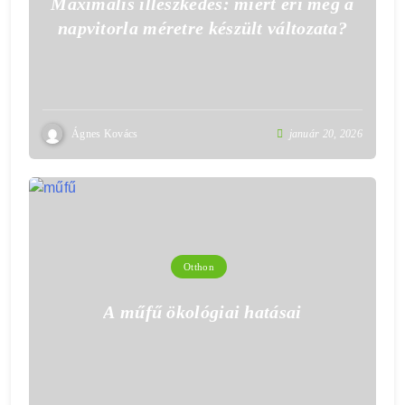
Maximális illeszkedés: miért éri meg a
napvitorla méretre készült változata?
Ágnes Kovács
január 20, 2026
Otthon
A műfű ökológiai hatásai