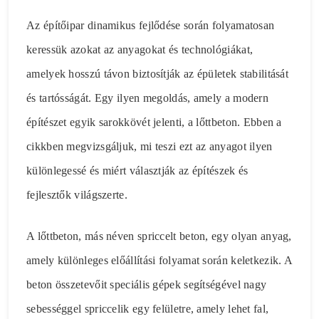
Az építőipar dinamikus fejlődése során folyamatosan
keressük azokat az anyagokat és technológiákat,
amelyek hosszú távon biztosítják az épületek stabilitását
és tartósságát. Egy ilyen megoldás, amely a modern
építészet egyik sarokkövét jelenti, a lőttbeton. Ebben a
cikkben megvizsgáljuk, mi teszi ezt az anyagot ilyen
különlegessé és miért választják az építészek és
fejlesztők világszerte.
A lőttbeton, más néven spriccelt beton, egy olyan anyag,
amely különleges előállítási folyamat során keletkezik. A
beton összetevőit speciális gépek segítségével nagy
sebességgel spriccelik egy felületre, amely lehet fal,