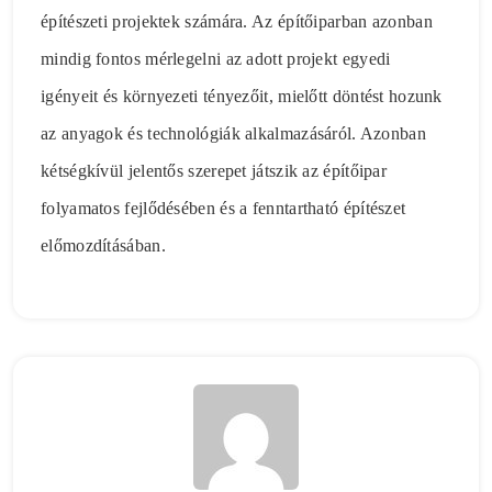
építészeti projektek számára. Az építőiparban azonban
mindig fontos mérlegelni az adott projekt egyedi
igényeit és környezeti tényezőit, mielőtt döntést hozunk
az anyagok és technológiák alkalmazásáról. Azonban
kétségkívül jelentős szerepet játszik az építőipar
folyamatos fejlődésében és a fenntartható építészet
előmozdításában.