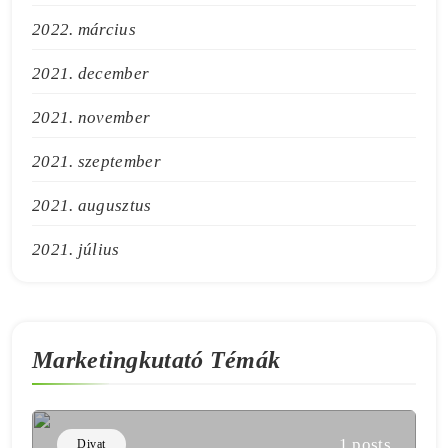
2022. március
2021. december
2021. november
2021. szeptember
2021. augusztus
2021. július
Marketingkutató Témák
1 posts
Divat