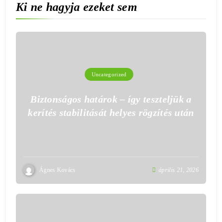
Ki ne hagyja ezeket sem
Uncategorized
Biztonságos határok – így teszteljük a
kerítés stabilitását helyes rögzítés után
Ágnes Kovács
április 21, 2026