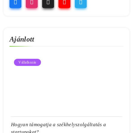
Ajánlott
Vállalkozás
Hogyan támogatja a székhelyszolgáltatás a
startupokat?