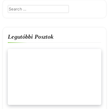
Legutóbbi Posztok