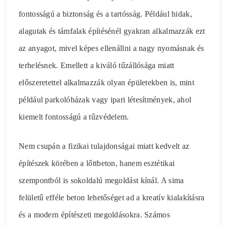
fontosságú a biztonság és a tartósság. Például hidak,
alagutak és támfalak építésénél gyakran alkalmazzák ezt
az anyagot, mivel képes ellenállni a nagy nyomásnak és
terhelésnek. Emellett a kiváló tűzállósága miatt
előszeretettel alkalmazzák olyan épületekben is, mint
például parkolóházak vagy ipari létesítmények, ahol
kiemelt fontosságú a tűzvédelem.
Nem csupán a fizikai tulajdonságai miatt kedvelt az
építészek körében a lőttbeton, hanem esztétikai
szempontból is sokoldalú megoldást kínál. A sima
felületű efféle beton lehetőséget ad a kreatív kialakításra
és a modern építészeti megoldásokra. Számos