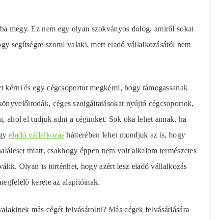
ámba megy. Ez nem egy olyan szokványos dolog, amiről sokat
gy segítségre szorul valaki, mert eladó vállalkozásától nem
et kérni és egy cégcsoportot megkérni, hogy támogassanak
önyvelőirodák, céges szolgáltatásokat nyújtó cégcsoportok,
i, ahol el tudjuk adni a cégünket. Sok oka lehet annak, ha
Egy
eladó vállalkozás
hátterében lehet mondjuk az is, hogy
 haláleset miatt, csakhogy éppen nem volt alkalom természetes
álik. Olyan is történhet, hogy azért lesz eladó vállalkozás
megfelelő kerete az alapítóinak.
alakinek más cégét felvásárolni? Más cégek felvásárlására