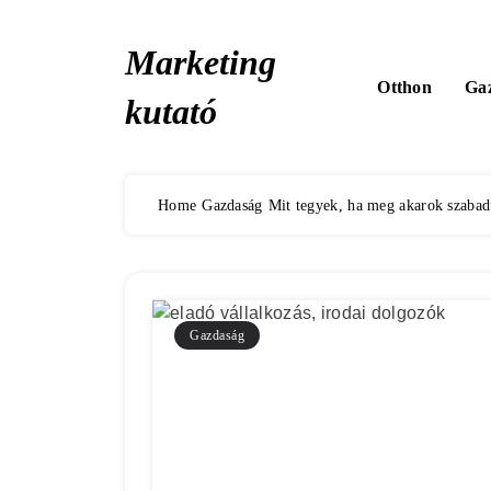
Skip
to
Marketing
content
Otthon
Ga
kutató
Home
Gazdaság
Mit tegyek, ha meg akarok szabad
Gazdaság