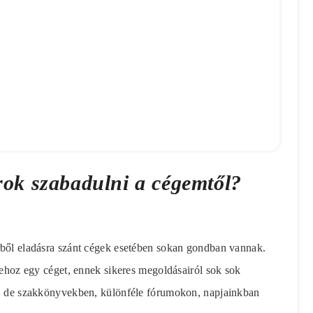
rok szabadulni a cégemtől?
rből eladásra szánt cégek esetében sokan gondban vannak.
trehoz egy céget, ennek sikeres megoldásairól sok sok
en, de szakkönyvekben, különféle fórumokon, napjainkban