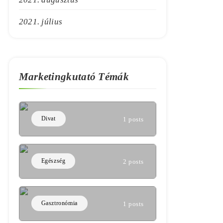
2021. július
Marketingkutató Témák
Divat
1 posts
Egészség
2 posts
Gasztronómia
1 posts