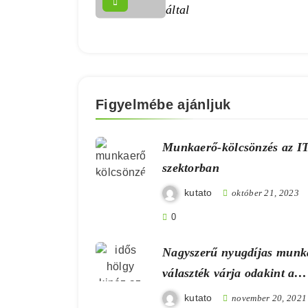
által
Figyelmébe ajánljuk
Munkaerő-kölcsönzés az I
szektorban
kutato
október 21, 2023
0
Nagyszerű nyugdíjas munk
választék várja odakint a
dolgozni kívánó időseket
kutato
november 20, 2021