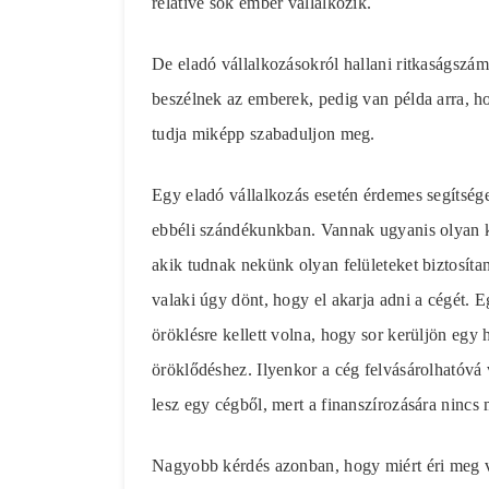
relative sok ember vállalkozik.
De eladó vállalkozásokról hallani ritkaságsz
beszélnek az emberek, pedig van példa arra, ho
tudja miképp szabaduljon meg.
Egy eladó vállalkozás esetén érdemes segítség
ebbéli szándékunkban. Vannak ugyanis olyan k
akik tudnak nekünk olyan felületeket biztosítan
valaki úgy dönt, hogy el akarja adni a cégét. 
öröklésre kellett volna, hogy sor kerüljön egy
öröklődéshez. Ilyenkor a cég felvásárolhatóvá v
lesz egy cégből, mert a finanszírozására nincs 
Nagyobb kérdés azonban, hogy miért éri meg v