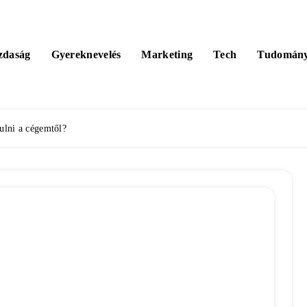
zdaság
Gyereknevelés
Marketing
Tech
Tudomán
ulni a cégemtől?