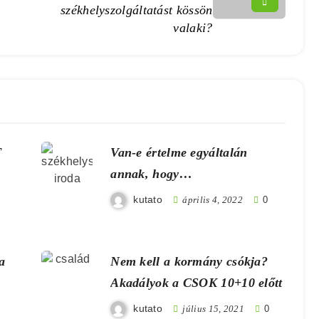
székhelyszolgáltatást kössön
valaki?
T
Van-e értelme egyáltalán
annak, hogy
székhelyszolgáltatást kössön
kutato
április 4, 2022
0
valaki?
a
Nem kell a kormány csókja?
Akadályok a CSOK 10+10 előtt
kutato
július 15, 2021
0