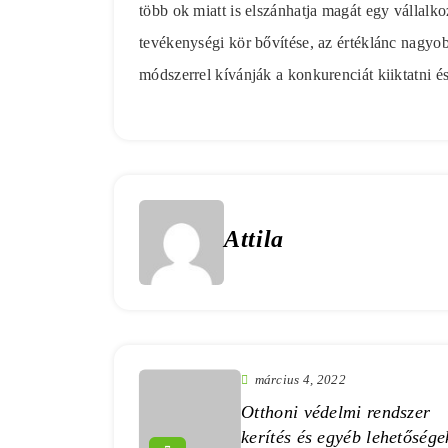
több ok miatt is elszánhatja magát egy vállal
tevékenységi kör bővítése, az értéklánc nagyobb
módszerrel kívánják a konkurenciát kiiktatni é
Attila
március 4, 2022
Otthoni védelmi rendszer
kerítés és egyéb lehetősége