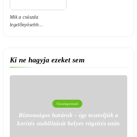
Mik a csúszda
legelőnyösebb
tulajdonságai?
Ki ne hagyja ezeket sem
Uncategorized
Biztonságos határok – így teszteljük a
kerítés stabilitását helyes rögzítés után