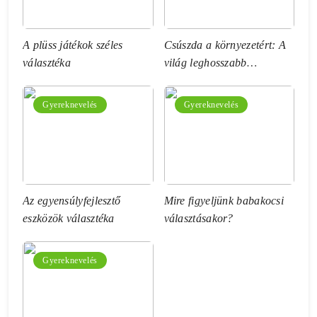
A plüss játékok széles
Csúszda a környezetért: A
választéka
világ leghosszabb
vízicsúszdája
Gyereknevelés
Gyereknevelés
Az egyensúlyfejlesztő
Mire figyeljünk babakocsi
eszközök választéka
választásakor?
Gyereknevelés