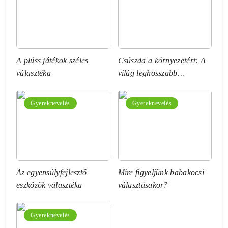
A plüss játékok széles
Csúszda a környezetért: A
választéka
világ leghosszabb
vízicsúszdája
Gyereknevelés
Gyereknevelés
Az egyensúlyfejlesztő
Mire figyeljünk babakocsi
eszközök választéka
választásakor?
Gyereknevelés