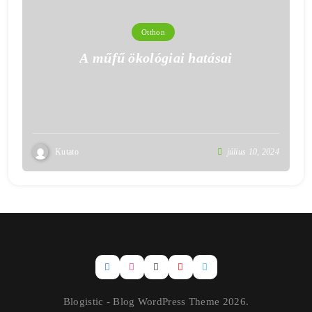
Otthon
A műfű ökológiai hatásai
Kutato
július 10, 2024
Blogistic - Blog WordPress Theme 2026.