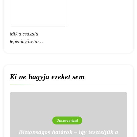
Mik a csúszda
legelőnyösebb
tulajdonságai?
Ki ne hagyja ezeket sem
Uncategorized
Biztonságos határok – így teszteljük a