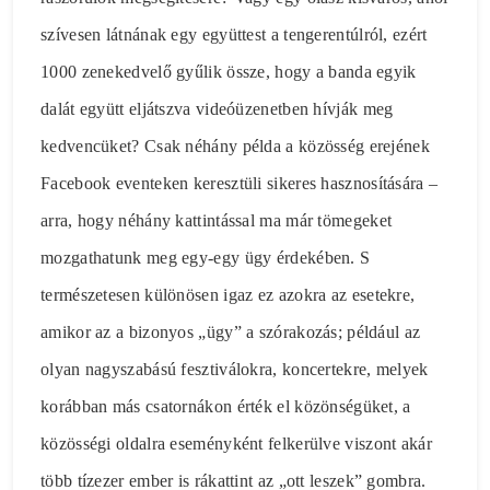
szívesen látnának egy együttest a tengerentúlról, ezért
1000 zenekedvelő gyűlik össze, hogy a banda egyik
dalát együtt eljátszva videóüzenetben hívják meg
kedvencüket? Csak néhány példa a közösség erejének
Facebook eventeken keresztüli sikeres hasznosítására –
arra, hogy néhány kattintással ma már tömegeket
mozgathatunk meg egy-egy ügy érdekében. S
természetesen különösen igaz ez azokra az esetekre,
amikor az a bizonyos „ügy” a szórakozás; például az
olyan nagyszabású fesztiválokra, koncertekre, melyek
korábban más csatornákon érték el közönségüket, a
közösségi oldalra eseményként felkerülve viszont akár
több tízezer ember is rákattint az „ott leszek” gombra.