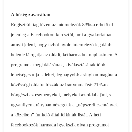
A bőség zavarában
Regisztrált tag lévén az internetezők 83%-a érhető el
jelenleg a Facebookon keresztül, ami a gyakorlatban
annyit jelent, hogy tízből nyolc internetező legalább
hetente látogatja az oldalt, kétharmaduk napi szinten. A
programok megtalálásának, kiválasztásának több
lehetséges útja is lehet, legnagyobb arányban magára a
közösségi oldalra bízzák az iránymutatást: 71%-uk
böngészi az eseményeket, melyeket az oldal ajánl, s
ugyanilyen arányban nézegetik a „népszerű események
a közelben” funkció által felkínált listát. A heti
facebookozók harmada igyekszik olyan programot