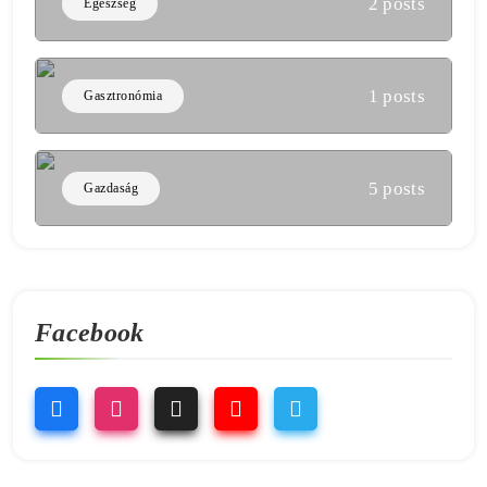
2 posts
Egészség
1 posts
Gasztronómia
5 posts
Gazdaság
Facebook