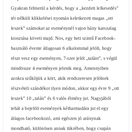
Gyakran felmerül a kérdés, hogy a „kezdeti lelkesedés”
tét nélküli klikkelései nyomán keletkezett magas „ott
leszek” számokat az eseménynél vajon hány karszalag
kiosztása követi majd. Nos, egy heti szintű Facebook-
használó évente átlagosan 6 alkalommal jelöli, hogy
részt vesz egy eseményen, 7-szer jelöl „talánt”, s végül
mindössze 4 eseményen jelenik meg. Amennyiben
azokra szűkítjük a kört, akik rendszeresen jelölnek
részvételi szándékot ilyen módon, akkor egy évre 9 „ott
leszek” 10 „talán” és 6 valós élmény jut. Nagyjából
tehát a bejelölt események kétharmadára jut el egy
átlagos facebookozó, ami egészen jó aránynak
mondható, különösen annak tükrében, hogy csupán