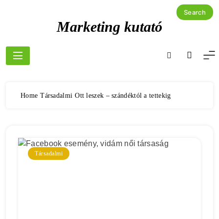
Skip
to
Marketing kutató
content
Home
Társadalmi
Ott leszek – szándéktól a tettekig
Társadalmi