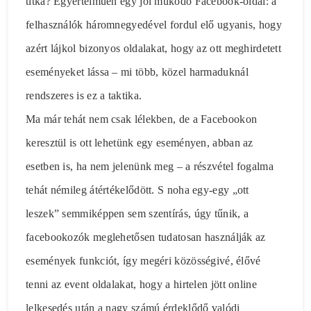
titka? Egyértelműen egy jól működő Facebook-oldal: a
felhasználók háromnegyedével fordul elő ugyanis, hogy
azért lájkol bizonyos oldalakat, hogy az ott meghirdetett
eseményeket lássa – mi több, közel harmaduknál
rendszeres is ez a taktika.
Ma már tehát nem csak lélekben, de a Facebookon
keresztül is ott lehetünk egy eseményen, abban az
esetben is, ha nem jelenünk meg – a részvétel fogalma
tehát némileg átértékelődött. S noha egy-egy „ott
leszek” semmiképpen sem szentírás, úgy tűnik, a
facebookozók meglehetősen tudatosan használják az
események funkciót, így megéri közösségivé, élővé
tenni az event oldalakat, hogy a hirtelen jött online
lelkesedés után a nagy számú érdeklődő valódi