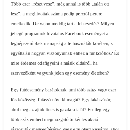
Több ezer „részt vesz”, még annál is több „talán ott
lesz”, a meghívottak száma pedig percről percre
emelkedik. De vajon meddig tart a lelkesedés? Milyen
jellegű programok hivatalos Facebook eseményei a
legnépszerűbbek manapság a felhasználók körében, s
egyáltalán hogyan viszonyulnak ehhez a funkcióhoz? És
mire érdemes odafigyelni a másik oldalról, ha
szervezőként vagyunk jelen egy esemény életében?
Egy futóesemény barátoknak, ami több száz- vagy ezer
fős közösségi futássá növi ki magát? Egy lakásvásár,
ahol még az ajtókilincs is gazdára talál? Esetleg egy
több száz embert megmozgató önkéntes akció
rászorulók megsegítésére? Vagy egy olasz kisváros, ahol