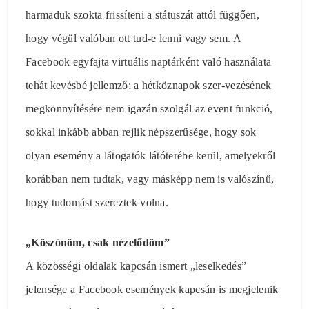
harmaduk szokta frissíteni a státuszát attól függően,
hogy végül valóban ott tud-e lenni vagy sem. A
Facebook egyfajta virtuális naptárként való használata
tehát kevésbé jellemző; a hétköznapok szer-vezésének
megkönnyítésére nem igazán szolgál az event funkció,
sokkal inkább abban rejlik népszerűsége, hogy sok
olyan esemény a látogatók látóterébe kerül, amelyekről
korábban nem tudtak, vagy másképp nem is valószínű,
hogy tudomást szereztek volna.
„Köszönöm, csak nézelődöm”
A közösségi oldalak kapcsán ismert „leselkedés”
jelensége a Facebook események kapcsán is megjelenik