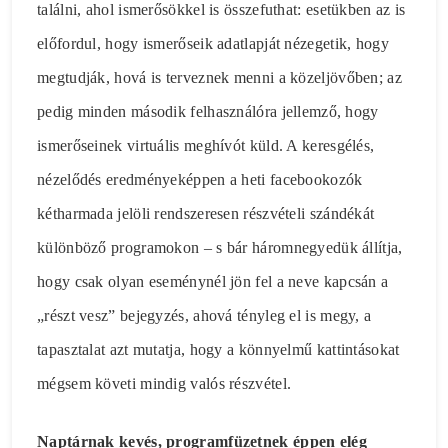
találni, ahol ismerősökkel is összefuthat: esetükben az is
előfordul, hogy ismerőseik adatlapját nézegetik, hogy
megtudják, hová is terveznek menni a közeljövőben; az
pedig minden második felhasználóra jellemző, hogy
ismerőseinek virtuális meghívót küld. A keresgélés,
nézelődés eredményeképpen a heti facebookozók
kétharmada jelöli rendszeresen részvételi szándékát
különböző programokon – s bár háromnegyedük állítja,
hogy csak olyan eseménynél jön fel a neve kapcsán a
„részt vesz” bejegyzés, ahová tényleg el is megy, a
tapasztalat azt mutatja, hogy a könnyelmű kattintásokat
mégsem követi mindig valós részvétel.
Naptárnak kevés, programfüzetnek éppen elég