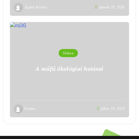
Ágnes Kovács
január 20, 2026
Otthon
A műfű ökológiai hatásai
Kutato
július 10, 2024