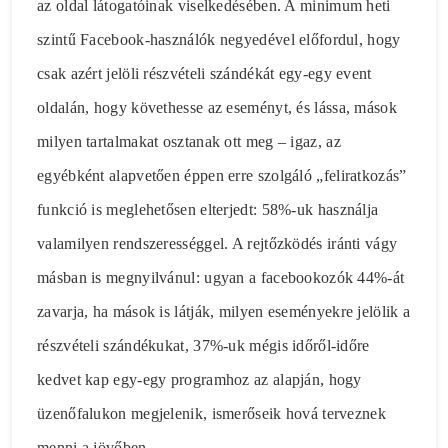
az oldal látogatóinak viselkedésében. A minimum heti
szintű Facebook-használók negyedével előfordul, hogy
csak azért jelöli részvételi szándékát egy-egy event
oldalán, hogy követhesse az eseményt, és lássa, mások
milyen tartalmakat osztanak ott meg – igaz, az
egyébként alapvetően éppen erre szolgáló „feliratkozás”
funkció is meglehetősen elterjedt: 58%-uk használja
valamilyen rendszerességgel. A rejtőzködés iránti vágy
másban is megnyilvánul: ugyan a facebookozók 44%-át
zavarja, ha mások is látják, milyen eseményekre jelölik a
részvételi szándékukat, 37%-uk mégis időről-időre
kedvet kap egy-egy programhoz az alapján, hogy
üzenőfalukon megjelenik, ismerőseik hová terveznek
menni a jövőben.