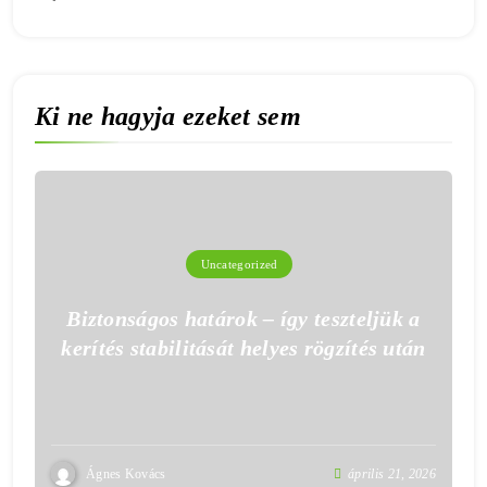
Ki ne hagyja ezeket sem
Uncategorized
Biztonságos határok – így teszteljük a
kerítés stabilitását helyes rögzítés után
Ágnes Kovács
április 21, 2026