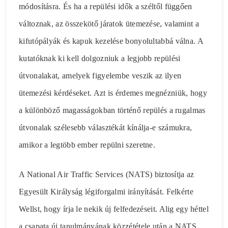
módosításra. És ha a repülési idők a széltől függően
változnak, az összekötő járatok ütemezése, valamint a
kifutópályák és kapuk kezelése bonyolultabbá válna. A
kutatóknak ki kell dolgozniuk a legjobb repülési
útvonalakat, amelyek figyelembe veszik az ilyen
ütemezési kérdéseket. Azt is érdemes megnézniük, hogy
a különböző magasságokban történő repülés a rugalmas
útvonalak szélesebb választékát kínálja-e számukra,
amikor a legtöbb ember repülni szeretne.
A National Air Traffic Services (NATS) biztosítja az
Egyesült Királyság légiforgalmi irányítását. Felkérte
Wellst, hogy írja le nekik új felfedezéseit. Alig egy héttel
a csapata új tanulmányának közzététele után a NATS