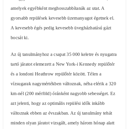
amelyek egyébként meghosszabbítanák az utat. A
gyorsabb repülések kevesebb üzemanyagot égetnek el.
A kevesebb égés pedig kevesebb üvegházhatású gázt
bocsát ki.
Az új tanulmányhoz a csapat 35 000 keletre és nyugatra
tartó járatot elemezett a New York-i Kennedy repülőtér
és a londoni Heathrow repülőtér között. Télen a
vízsugarak nagymértékben változnak, néha elérik a 320
km-nél (200 mérföld) óránként nagyobb sebességet. Ez
azt jelenti, hogy az optimális repülési idők inkább
változnak ebben az évszakban. Az új tanulmány tehát
minden olyan járatot vizsgált, amely három hónap alatt