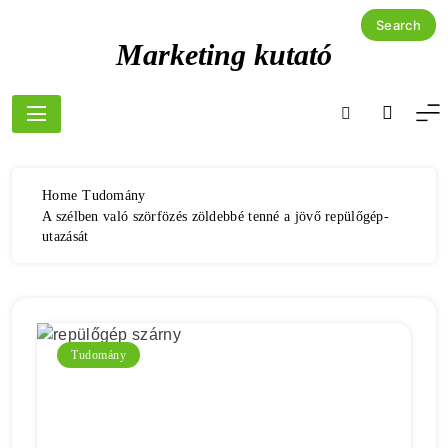
Skip
to
Marketing kutató
content
Home
Tudomány
A szélben való szörfözés zöldebbé tenné a jövő repülőgép-
utazását
Tudomány