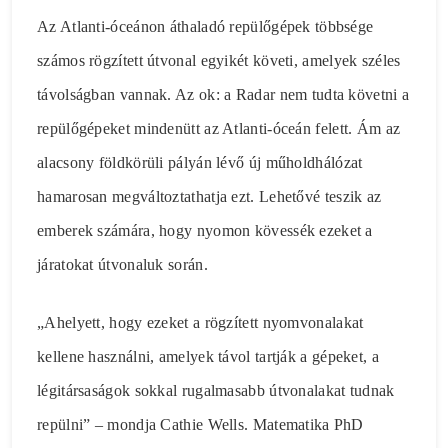
Az Atlanti-óceánon áthaladó repülőgépek többsége
számos rögzített útvonal egyikét követi, amelyek széles
távolságban vannak. Az ok: a Radar nem tudta követni a
repülőgépeket mindenütt az Atlanti-óceán felett. Ám az
alacsony földkörüli pályán lévő új műholdhálózat
hamarosan megváltoztathatja ezt. Lehetővé teszik az
emberek számára, hogy nyomon kövessék ezeket a
járatokat útvonaluk során.
„Ahelyett, hogy ezeket a rögzített nyomvonalakat
kellene használni, amelyek távol tartják a gépeket, a
légitársaságok sokkal rugalmasabb útvonalakat tudnak
repülni” – mondja Cathie Wells. Matematika PhD