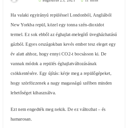
augusztus 23, 2021
11 mins
Ha valaki egyirányú repüléssel Londonból, Angliából
New Yorkba repül, közel egy tonna szén-dioxidot
termel. Ez sok ebből az éghajlat-melegítő üvegházhatású
gázból. Egyes országokban kevés ember tesz eleget egy
év alatt ahhoz, hogy ennyi CO2-t bocsásson ki. De
vannak módok a repülés éghajlatváltozásának
csökkentésére. Egy újítás: kérje meg a repülőgépeket,
hogy szörfözzenek a nagy magasságú szélben minden
lehetőséget kihasználva.
Ezt nem engedték meg nekik. De ez változhat – és
hamarosan.