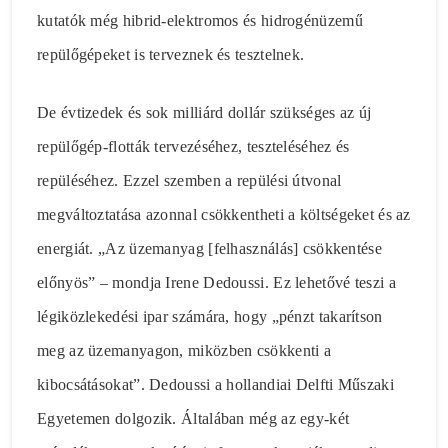
kutatók még hibrid-elektromos és hidrogénüzemű
repülőgépeket is terveznek és tesztelnek.
De évtizedek és sok milliárd dollár szükséges az új
repülőgép-flották tervezéséhez, teszteléséhez és
repüléséhez. Ezzel szemben a repülési útvonal
megváltoztatása azonnal csökkentheti a költségeket és az
energiát. „Az üzemanyag [felhasználás] csökkentése
előnyös” – mondja Irene Dedoussi. Ez lehetővé teszi a
légiközlekedési ipar számára, hogy „pénzt takarítson
meg az üzemanyagon, miközben csökkenti a
kibocsátásokat”. Dedoussi a hollandiai Delfti Műszaki
Egyetemen dolgozik. Általában még az egy-két