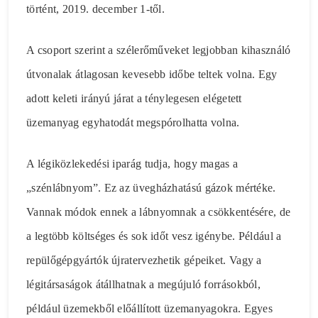
történt, 2019. december 1-től.
A csoport szerint a szélerőműveket legjobban kihasználó
útvonalak átlagosan kevesebb időbe teltek volna. Egy
adott keleti irányú járat a ténylegesen elégetett
üzemanyag egyhatodát megspórolhatta volna.
A légiközlekedési iparág tudja, hogy magas a
„szénlábnyom”. Ez az üvegházhatású gázok mértéke.
Vannak módok ennek a lábnyomnak a csökkentésére, de
a legtöbb költséges és sok időt vesz igénybe. Például a
repülőgépgyártók újratervezhetik gépeiket. Vagy a
légitársaságok átállhatnak a megújuló forrásokból,
például üzemekből előállított üzemanyagokra. Egyes