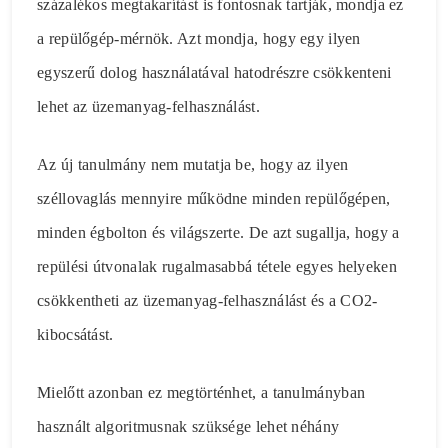
százalékos megtakarítást is fontosnak tartják, mondja ez
a repülőgép-mérnök. Azt mondja, hogy egy ilyen
egyszerű dolog használatával hatodrészre csökkenteni
lehet az üzemanyag-felhasználást.
Az új tanulmány nem mutatja be, hogy az ilyen
széllovaglás mennyire működne minden repülőgépen,
minden égbolton és világszerte. De azt sugallja, hogy a
repülési útvonalak rugalmasabbá tétele egyes helyeken
csökkentheti az üzemanyag-felhasználást és a CO2-
kibocsátást.
Mielőtt azonban ez megtörténhet, a tanulmányban
használt algoritmusnak szüksége lehet néhány